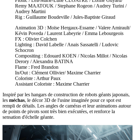
Flohic / Léa-Marie-Lune CLOATRE / Lorine Guyard/
Remy MAATOUK / Stephane Rogeon / Audrey Turini /
Audrey Martini
Rig : Guillaume Boudeville / Jules-Baptiste Giraud
Animation 3D : Moïse Hergaux-Essame / Valere Amirault/
Kévin Poveda / Laurent Labeyrie / Emma Lebourgeois
FX : Olivier Colchen
Lighting : David Labelle / Anais Sassatelli / Ludovic
Schocron
Compositing : Edouard KOEN / Nicolas Millot / Nicolas
Derory / Alexandra BATINA
Flame : Fred Brandon
In/Out : Clément Ollivier/ Maxime Charrier
Coloriste : Arthur Paux
Assistant Coloriste : Maxime Charrier
Inspiré par les hangars de construction de robots géants japonais,
les
méchas
, le décor 3D de l'usine imaginée pour ce spot est
rempli de détails. Les angles de caméras et leur animations autour
de points de pivots sont très bien exécutées, et renforce la
sensation d'échelle géante.