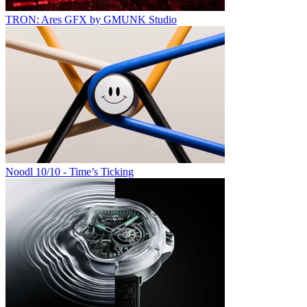
TRON: Ares GFX by GMUNK Studio
Noodl 10/10 - Time’s Ticking