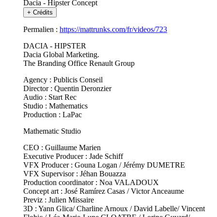
Dacia - Hipster Concept
+
Crédits
Permalien :
https://mattrunks.com/fr/videos/723
DACIA - HIPSTER
Dacia Global Marketing.
The Branding Office Renault Group
Agency : Publicis Conseil
Director : Quentin Deronzier
Audio : Start Rec
Studio : Mathematics
Production : LaPac
Mathematic Studio
CEO : Guillaume Marien
Executive Producer : Jade Schiff
VFX Producer : Gouna Logan / Jérémy DUMETRE
VFX Supervisor : Jéhan Bouazza
Production coordinator : Noa VALADOUX
Concept art : José Ramírez Casas / Victor Anceaume
Previz : Julien Missaire
3D : Yann Glica/ Charline Arnoux / David Labelle/ Vincent