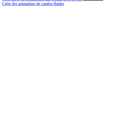
Créer des animations de caméra fluides
© 2007-2026 Mattrunks – Développé par
Grafikart
Mentions légales
CGU