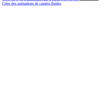
Créer des animations de caméra fluides
© 2007-2026 Mattrunks – Développé par
Grafikart
Mentions légales
CGU