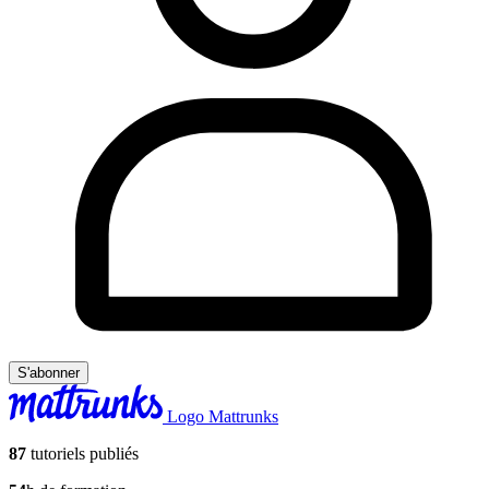
S'abonner
Logo Mattrunks
87
tutoriels publiés