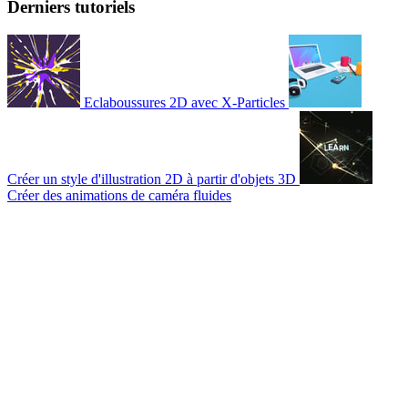
Derniers tutoriels
Eclaboussures 2D avec X-Particles
Créer un style d'illustration 2D à partir d'objets 3D
Créer des animations de caméra fluides
© 2007-2026 Mattrunks – Développé par
Grafikart
Mentions légales
CGU