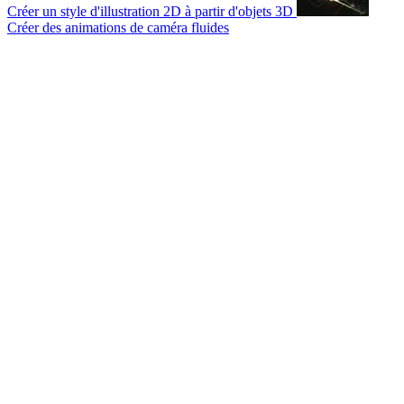
Créer un style d'illustration 2D à partir d'objets 3D
Créer des animations de caméra fluides
© 2007-2026 Mattrunks – Développé par
Grafikart
Mentions légales
CGU