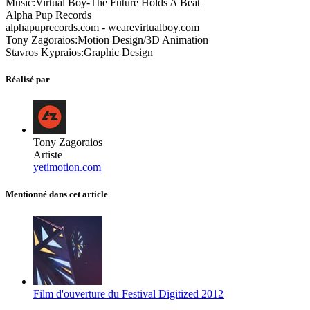
Music:Virtual Boy-The Future Holds A Beat
Alpha Pup Records
alphapuprecords.com - wearevirtualboy.com
Tony Zagoraios:Motion Design/3D Animation
Stavros Kypraios:Graphic Design
Réalisé par
Tony Zagoraios
Artiste
yetimotion.com
Mentionné dans cet article
Film d'ouverture du Festival Digitized 2012