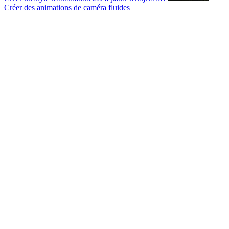
Créer des animations de caméra fluides
© 2007-2026 Mattrunks – Développé par
Grafikart
Mentions légales
CGU