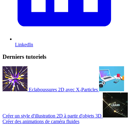
LinkedIn
Derniers tutoriels
Eclaboussures 2D avec X-Particles
Créer un style d'illustration 2D à partir d'objets 3D
Créer des animations de caméra fluides
© 2007-2026 Mattrunks – Développé par
Grafikart