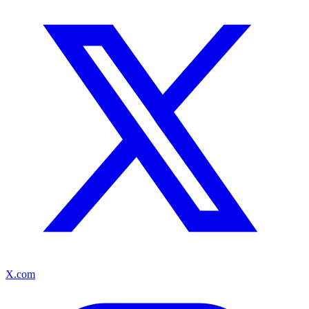
X.com