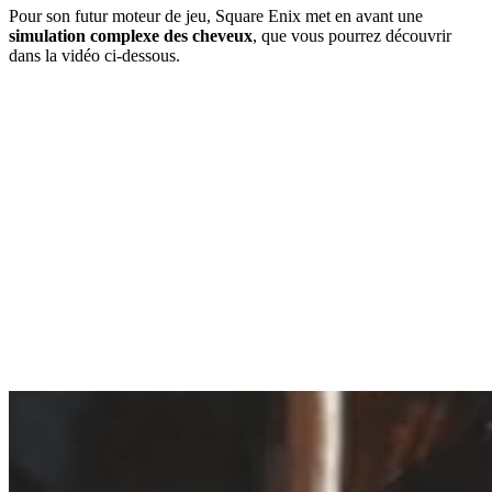
Pour son futur moteur de jeu, Square Enix met en avant une
simulation complexe des cheveux
, que vous pourrez découvrir
dans la vidéo ci-dessous.