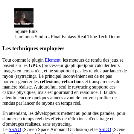
Square Enix
Luminous Studio - Final Fantasy Real Time Tech Demo
Les techniques employées
Tout comme le plugin
Element
, les moteurs de rendu des jeux se
basent sur les
GPUs
(processeur graphique)pour calculer leurs
images en temps réel, et ne supportent pas les rendus par lancer de
rayon (raytracing). Le principal inconvénient est de ne pas
pouvoir générer les
réflexions
,
réfractions
et transparences de
manière réaliste. Aujourd'hui, seul le raytracing supporte ces
calculs physiques, mais est gourmand en ressource. Il faudra
attendre encore quelques années avant de pouvoir profiter de
rendus par lancer de rayons en temps réel.
En attendant, les développeurs mettent au point des parades, pour
simuler en temps réel des effets de réflexions, d'éclairage et
d'ombrages réalistes, sans raytracing.
Le
SSAO
(Screen Space Ambiant Occlusion) et le
SSDO
(Scene