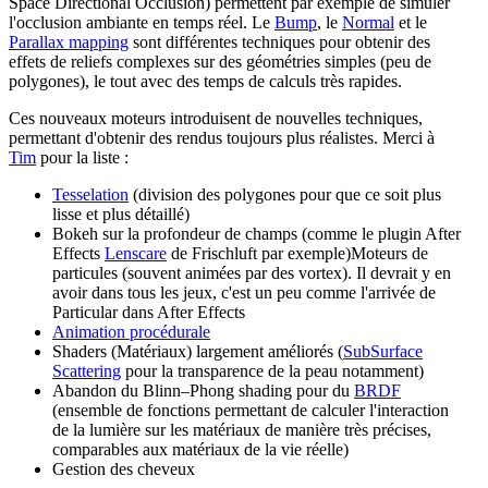
Space Directional Occlusion) permettent par exemple de simuler
l'occlusion ambiante en temps réel. Le
Bump
, le
Normal
et le
Parallax mapping
sont différentes techniques pour obtenir des
effets de reliefs complexes sur des géométries simples (peu de
polygones), le tout avec des temps de calculs très rapides.
Ces nouveaux moteurs introduisent de nouvelles techniques,
permettant d'obtenir des rendus toujours plus réalistes. Merci à
Tim
pour la liste :
Tesselation
(division des polygones pour que ce soit plus
lisse et plus détaillé)
Bokeh sur la profondeur de champs (comme le plugin After
Effects
Lenscare
de Frischluft par exemple)Moteurs de
particules (souvent animées par des vortex). Il devrait y en
avoir dans tous les jeux, c'est un peu comme l'arrivée de
Particular dans After Effects
Animation procédurale
Shaders (Matériaux) largement améliorés (
SubSurface
Scattering
pour la transparence de la peau notamment)
Abandon du Blinn–Phong shading pour du
BRDF
(ensemble de fonctions permettant de calculer l'interaction
de la lumière sur les matériaux de manière très précises,
comparables aux matériaux de la vie réelle)
Gestion des cheveux