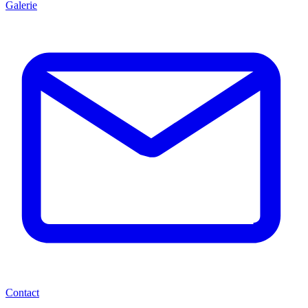
Galerie
Contact