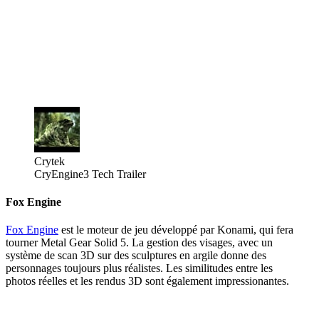
Crytek
CryEngine3 Tech Trailer
Fox Engine
Fox Engine
est le moteur de jeu développé par Konami, qui fera
tourner Metal Gear Solid 5. La gestion des visages, avec un
système de scan 3D sur des sculptures en argile donne des
personnages toujours plus réalistes. Les similitudes entre les
photos réelles et les rendus 3D sont également impressionantes.