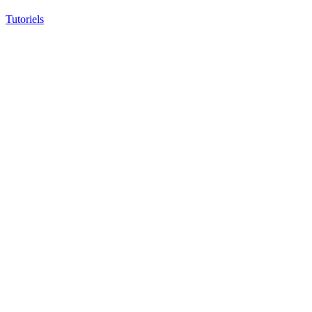
Tutoriels