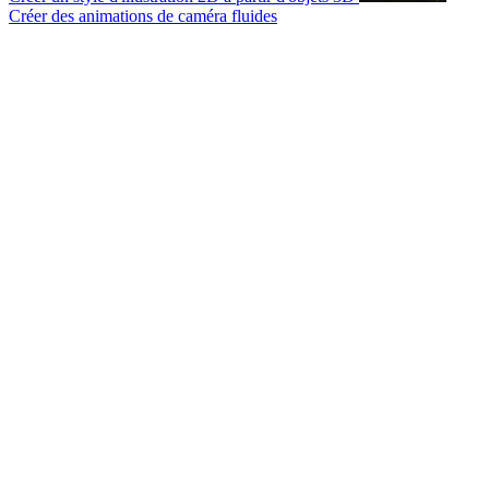
Créer des animations de caméra fluides
© 2007-2026 Mattrunks – Développé par
Grafikart
Mentions légales
CGU