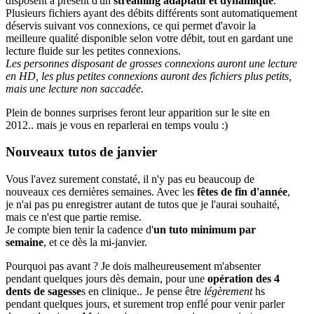
disposent à présent d'un
streaming adaptatif et dynamique
.
Plusieurs fichiers ayant des débits différents sont automatiquement
déservis suivant vos connexions, ce qui permet d'avoir la
meilleure qualité disponible selon votre débit, tout en gardant une
lecture fluide sur les petites connexions.
Les personnes disposant de grosses connexions auront une lecture
en HD, les plus petites connexions auront des fichiers plus petits,
mais une lecture non saccadée.
Plein de bonnes surprises feront leur apparition sur le site en
2012.. mais je vous en reparlerai en temps voulu :)
Nouveaux tutos de janvier
Vous l'avez surement constaté, il n'y pas eu beaucoup de
nouveaux ces dernières semaines. Avec les
fêtes de fin d'année
,
je n'ai pas pu enregistrer autant de tutos que je l'aurai souhaité,
mais ce n'est que partie remise.
Je compte bien tenir la cadence d'
un tuto minimum par
semaine
, et ce dès la mi-janvier.
Pourquoi pas avant ? Je dois malheureusement m'absenter
pendant quelques jours dès demain, pour une
opération des 4
dents de sagesse
s en clinique.. Je pense être
légèrement
hs
pendant quelques jours, et surement trop enflé pour venir parler