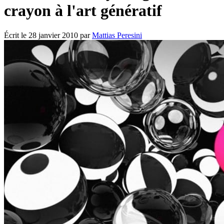
crayon à l'art génératif
Écrit le
28 janvier 2010
par
Mattias Peresini