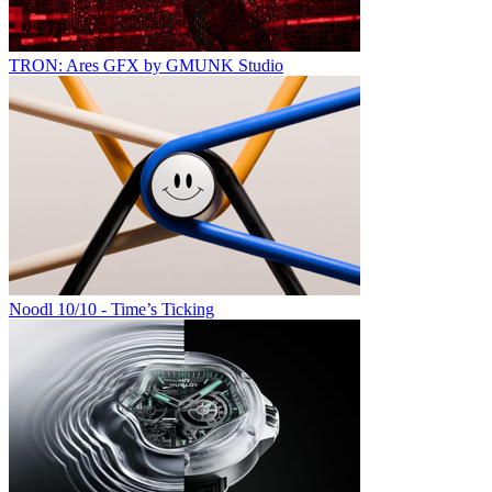
TRON: Ares GFX by GMUNK Studio
Noodl 10/10 - Time’s Ticking