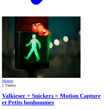
Motion
1
Vidéos
Valkieser + Snickers = Motion Capture
et Petits bonhommes