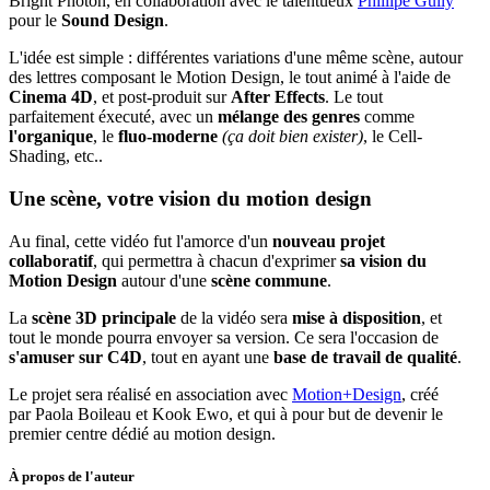
Bright Photon, en collaboration avec le talentueux
Phillipe Gully
pour le
Sound Design
.
L'idée est simple : différentes variations d'une même scène, autour
des lettres composant le Motion Design, le tout animé à l'aide de
Cinema 4D
, et post-produit sur
After Effects
. Le tout
parfaitement éxecuté, avec un
mélange des genres
comme
l'organique
, le
fluo-moderne
(ça doit bien exister)
, le Cell-
Shading, etc..
Une scène, votre vision du motion design
Au final, cette vidéo fut l'amorce d'un
nouveau projet
collaboratif
, qui permettra à chacun d'exprimer
sa vision du
Motion Design
autour d'une
scène commune
.
La
scène 3D principale
de la vidéo sera
mise à disposition
, et
tout le monde pourra envoyer sa version. Ce sera l'occasion de
s'amuser sur C4D
, tout en ayant une
base de travail de qualité
.
Le projet sera réalisé en association avec
Motion+Design
, créé
par Paola Boileau et Kook Ewo, et qui à pour but de devenir le
premier centre dédié au motion design.
À propos de l'auteur