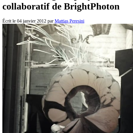
collaboratif de BrightPhoton
Écrit le
04 janvier 2012
par
Mattias Peresini