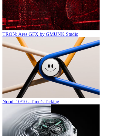
TRON: Ares GFX by GMUNK Studio
Noodl 10/10 - Time’s Ticking