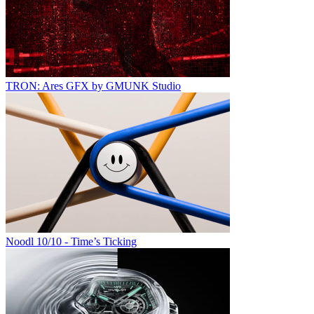
TRON: Ares GFX by GMUNK Studio
Noodl 10/10 - Time’s Ticking