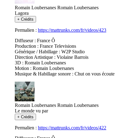
Romain Loubersanes
Romain Loubersanes
Lagora
+
Crédits
Permalien :
https://mattrunks.com/fr/videos/423
Diffuseur : France Ô
Production : France Televisions
Générique / Habillage : W2P Studio
Direction Artistique : Violaine Barrois
3D : Romain Loubersanes
Motion : Romain Loubersanes
Musique & Habillage sonore : Chut on vous écoute
Romain Loubersanes
Romain Loubersanes
Le monde vu par
+
Crédits
Permalien :
https://mattrunks.com/fr/videos/422