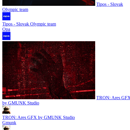
Tipos - Slovak
Olympic team
Tipos - Slovak Olympic team
Opa
TRON: Ares GF
by GMUNK Studio
TRON: Ares GFX by GMUNK Studio
Gmunk