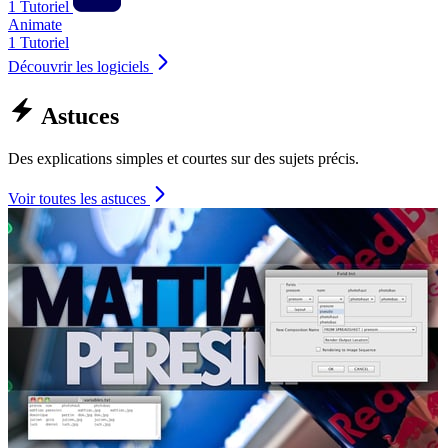
1 Tutoriel
Animate
1 Tutoriel
Découvrir les logiciels
Astuces
Des explications simples et courtes sur des sujets précis.
Voir toutes les astuces