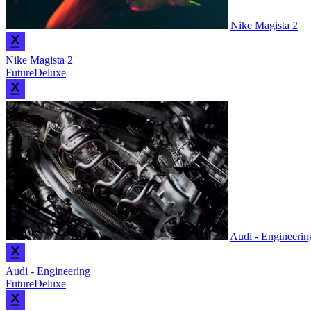
Nike Magista 2
Nike Magista 2
FutureDeluxe
Audi - Engineerin
Audi - Engineering
FutureDeluxe