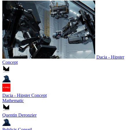
Dacia - Hipster
Concept
Dacia - Hipster Concept
Mathematic
Quentin Deronzier
Publicis Conseil